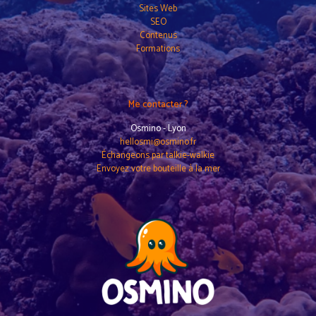
Sites Web
SEO
Contenus
Formations
Me contacter ?
Osmino - Lyon
hellosmi@osmino.fr
Échangeons par talkie-walkie
Envoyez votre bouteille à la mer