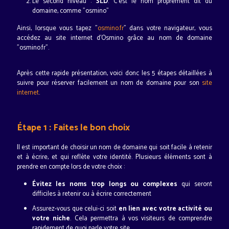
Le second niveau :
SLD
. C'est le nom proprement dit du
domaine, comme "osmino"
Ainsi, lorsque vous tapez "
osmino.fr
" dans votre navigateur, vous
accédez au site internet d'Osmino grâce au nom de domaine
"osmino.fr".
Après cette rapide présentation, voici donc les 5 étapes détaillées à
suivre pour réserver facilement un nom de domaine pour son
site
internet
.
Étape 1 : Faites le bon choix
Il est important de choisir un nom de domaine qui soit facile à retenir
et à écrire, et qui reflète votre identité. Plusieurs éléments sont à
prendre en compte lors de votre choix :
Évitez les noms trop longs ou complexes
qui seront
difficiles à retenir ou à écrire correctement
Assurez-vous que celui-ci soit
en lien avec votre activité ou
votre niche
. Cela permettra à vos visiteurs de comprendre
rapidement de quoi parle votre site