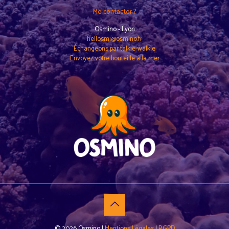
Me contacter ?
Osmino - Lyon
hellosmi@osmino.fr
Échangeons par talkie-walkie
Envoyez votre bouteille à la mer
© 2026 Osmino |
Mentions Légales
|
RGPD