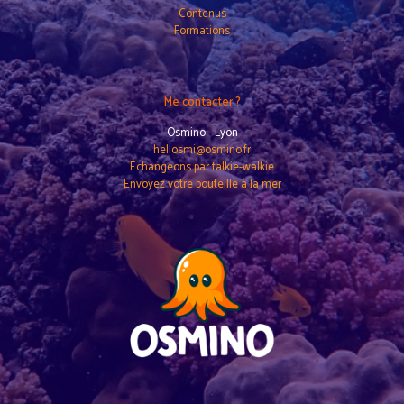
Contenus
Formations
Me contacter ?
Osmino - Lyon
hellosmi@osmino.fr
Échangeons par talkie-walkie
Envoyez votre bouteille à la mer